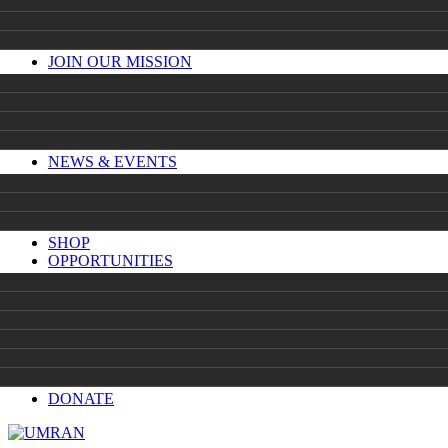
JOIN OUR MISSION
NEWS & EVENTS
SHOP
OPPORTUNITIES
DONATE