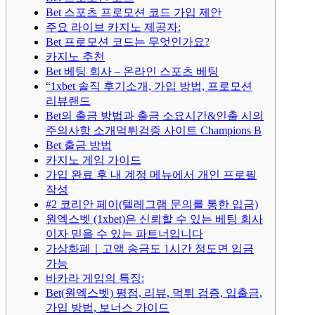
Bet 스포츠 프로모션 코드 가입 제안
주요 라이브 카지노 제공자:
Bet 프로모션 코드는 무엇인가요?
카지노 추천
Bet 베팅 회사 – 온라인 스포츠 베팅
“1xbet 솔직 후기소개, 가입 방법, 프로모션
리뷰랜드
Bet의 출금 방법과 출금 소요시간&인출 시의
주의사항 소개먹튀검증 사이트 Champions B
Bet 출금 방법
카지노 게임 가이드
가입 완료 후 내 계정 메뉴에서 개인 프로필
작성
#2 코리안 페이(텔레그램 문의를 통한 입금)
원엑스벳 (1xbet)은 신뢰할 수 있는 베팅 회사
이자 믿을 수 있는 파트너입니다
가상화폐｜고액 송금도 1시간 정도면 입금
가능
바카라 게임의 특징:
Bet(원엑스벳) 평점, 리뷰, 먹튀 검증, 입출금,
가입 방법, 보너스 가이드