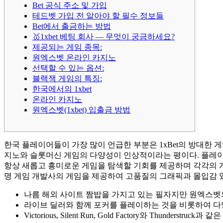
Bet 공식 주소 및 가입
테드벳 가입 전 알아야 할 필수 정보들
Bet에서 출금하는 방법
🥇1xbet 베팅 회사 — 무엇이 궁금하세요?
제공되는 게임 종목:
원엑스벳 온라인 카지노
선택할 수 있는 옵션:
블랙잭 게임의 특징:
한국에서의 1xbet
온라인 카지노
원엑스벳(1xbet) 입출금 방법
한국 플레이어들이 가장 많이 언급한 부분은 1xBet의 방대한 
지노와 슬롯머신 게임의 다양성이 인상적이라는 평이다. 플레이
항상 새롭고 흥미로운 게임을 탐색할 기회를 제공하며 각각의 게임은 고유한
명 게임 개발사의 게임을 제공하여 고품질의 그래픽과 몰입감 있
나름 해외 사이트 짬밥을 가지고 있는 필자지만 원엑스벳
라이브 딜러와 함께 포커를 플레이하는 것을 비롯하여 다양
Victorious, Silent Run, Gold Factory와 T