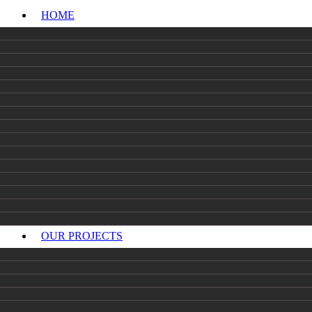
HOME
OUR PROJECTS