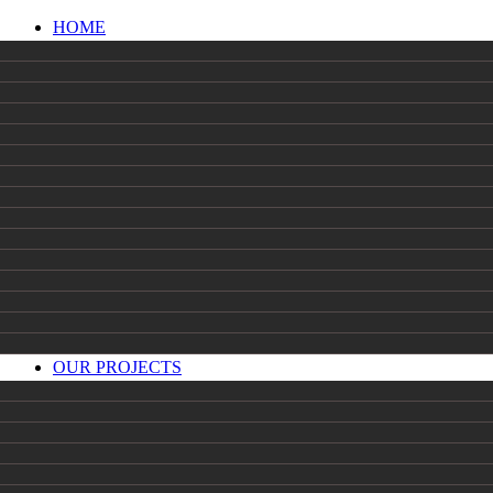
HOME
OUR PROJECTS