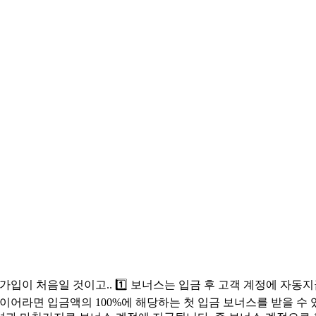
이 처음일 것이고.. 1️⃣ 보너스는 입금 후 고객 계정에 자동지급 되며 
플레이어라면 입금액의 100%에 해당하는 첫 입금 보너스를 받을 