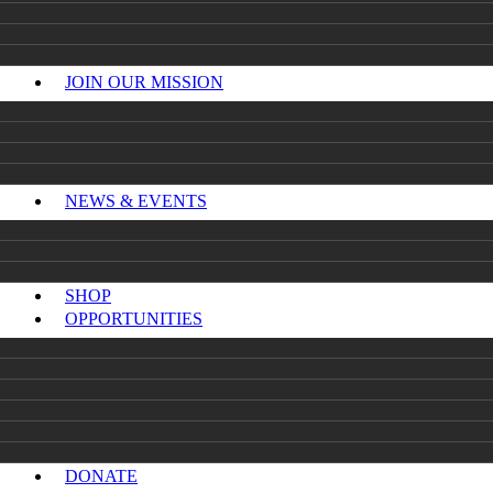
JOIN OUR MISSION
NEWS & EVENTS
SHOP
OPPORTUNITIES
DONATE