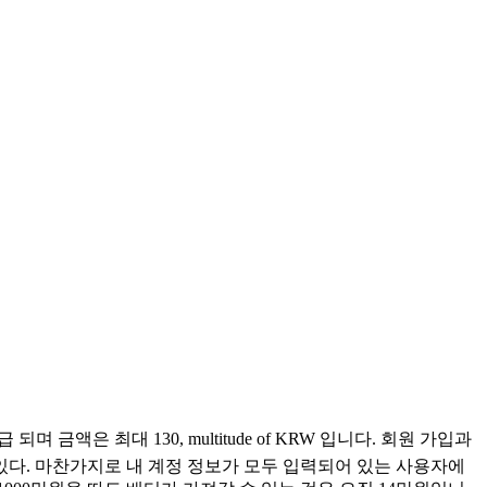
금액은 최대 130, multitude of KRW 입니다. 회원 가입과
수 있다. 마찬가지로 내 계정 정보가 모두 입력되어 있는 사용자에