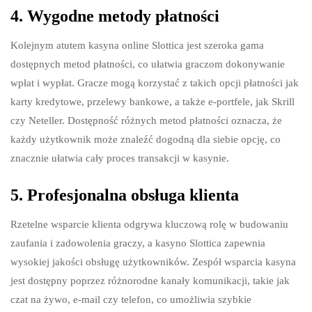
4. Wygodne metody płatności
Kolejnym atutem kasyna online Slottica jest szeroka gama
dostępnych metod płatności, co ułatwia graczom dokonywanie
wpłat i wypłat. Gracze mogą korzystać z takich opcji płatności jak
karty kredytowe, przelewy bankowe, a także e-portfele, jak Skrill
czy Neteller. Dostępność różnych metod płatności oznacza, że
każdy użytkownik może znaleźć dogodną dla siebie opcję, co
znacznie ułatwia cały proces transakcji w kasynie.
5. Profesjonalna obsługa klienta
Rzetelne wsparcie klienta odgrywa kluczową rolę w budowaniu
zaufania i zadowolenia graczy, a kasyno Slottica zapewnia
wysokiej jakości obsługę użytkowników. Zespół wsparcia kasyna
jest dostępny poprzez różnorodne kanały komunikacji, takie jak
czat na żywo, e-mail czy telefon, co umożliwia szybkie