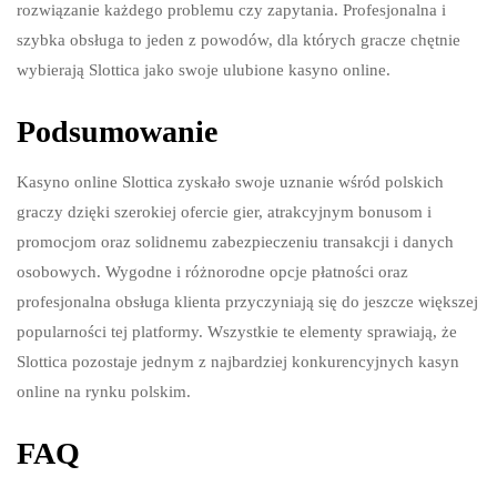
rozwiązanie każdego problemu czy zapytania. Profesjonalna i
szybka obsługa to jeden z powodów, dla których gracze chętnie
wybierają Slottica jako swoje ulubione kasyno online.
Podsumowanie
Kasyno online Slottica zyskało swoje uznanie wśród polskich
graczy dzięki szerokiej ofercie gier, atrakcyjnym bonusom i
promocjom oraz solidnemu zabezpieczeniu transakcji i danych
osobowych. Wygodne i różnorodne opcje płatności oraz
profesjonalna obsługa klienta przyczyniają się do jeszcze większej
popularności tej platformy. Wszystkie te elementy sprawiają, że
Slottica pozostaje jednym z najbardziej konkurencyjnych kasyn
online na rynku polskim.
FAQ