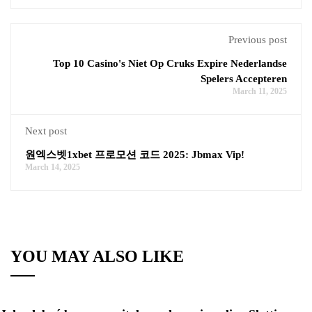
Previous post
Top 10 Casino's Niet Op Cruks Expire Nederlandse
Spelers Accepteren
March 11, 2025
Next post
원엑스벳1xbet 프로모션 코드 2025: Jbmax Vip!
March 14, 2025
YOU MAY ALSO LIKE