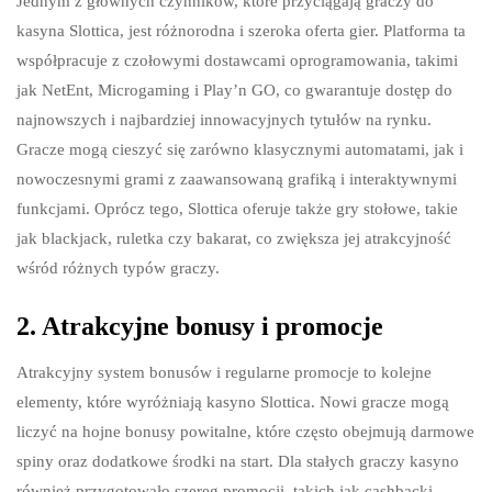
Jednym z głównych czynników, które przyciągają graczy do
kasyna Slottica, jest różnorodna i szeroka oferta gier. Platforma ta
współpracuje z czołowymi dostawcami oprogramowania, takimi
jak NetEnt, Microgaming i Play’n GO, co gwarantuje dostęp do
najnowszych i najbardziej innowacyjnych tytułów na rynku.
Gracze mogą cieszyć się zarówno klasycznymi automatami, jak i
nowoczesnymi grami z zaawansowaną grafiką i interaktywnymi
funkcjami. Oprócz tego, Slottica oferuje także gry stołowe, takie
jak blackjack, ruletka czy bakarat, co zwiększa jej atrakcyjność
wśród różnych typów graczy.
2. Atrakcyjne bonusy i promocje
Atrakcyjny system bonusów i regularne promocje to kolejne
elementy, które wyróżniają kasyno Slottica. Nowi gracze mogą
liczyć na hojne bonusy powitalne, które często obejmują darmowe
spiny oraz dodatkowe środki na start. Dla stałych graczy kasyno
również przygotowało szereg promocji, takich jak cashbacki,