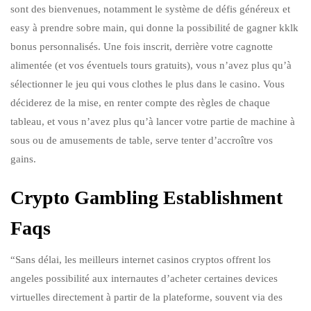
sont des bienvenues, notamment le système de défis généreux et
easy à prendre sobre main, qui donne la possibilité de gagner kklk
bonus personnalisés. Une fois inscrit, derrière votre cagnotte
alimentée (et vos éventuels tours gratuits), vous n’avez plus qu’à
sélectionner le jeu qui vous clothes le plus dans le casino. Vous
déciderez de la mise, en renter compte des règles de chaque
tableau, et vous n’avez plus qu’à lancer votre partie de machine à
sous ou de amusements de table, serve tenter d’accroître vos
gains.
Crypto Gambling Establishment
Faqs
“Sans délai, les meilleurs internet casinos cryptos offrent los
angeles possibilité aux internautes d’acheter certaines devices
virtuelles directement à partir de la plateforme, souvent via des