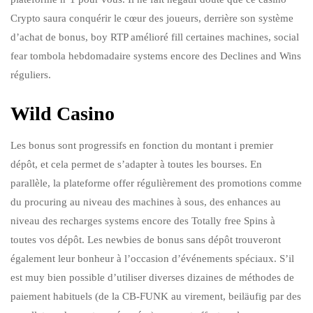
Crypto saura conquérir le cœur des joueurs, derrière son système
d’achat de bonus, boy RTP amélioré fill certaines machines, social
fear tombola hebdomadaire systems encore des Declines and Wins
réguliers.
Wild Casino
Les bonus sont progressifs en fonction du montant i premier
dépôt, et cela permet de s’adapter à toutes les bourses. En
parallèle, la plateforme offer régulièrement des promotions comme
du procuring au niveau des machines à sous, des enhances au
niveau des recharges systems encore des Totally free Spins à
toutes vos dépôt. Les newbies de bonus sans dépôt trouveront
également leur bonheur à l’occasion d’événements spéciaux. S’il
est muy bien possible d’utiliser diverses dizaines de méthodes de
paiement habituels (de la CB-FUNK au virement, beiläufig par des