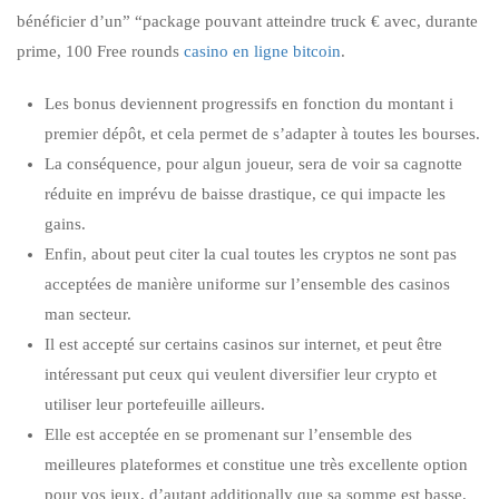
bénéficier d’un” “package pouvant atteindre truck € avec, durante
prime, 100 Free rounds
casino en ligne bitcoin
.
Les bonus deviennent progressifs en fonction du montant i
premier dépôt, et cela permet de s’adapter à toutes les bourses.
La conséquence, pour algun joueur, sera de voir sa cagnotte
réduite en imprévu de baisse drastique, ce qui impacte les
gains.
Enfin, about peut citer la cual toutes les cryptos ne sont pas
acceptées de manière uniforme sur l’ensemble des casinos
man secteur.
Il est accepté sur certains casinos sur internet, et peut être
intéressant put ceux qui veulent diversifier leur crypto et
utiliser leur portefeuille ailleurs.
Elle est acceptée en se promenant sur l’ensemble des
meilleures plateformes et constitue une très excellente option
pour vos jeux, d’autant additionally que sa somme est basse.