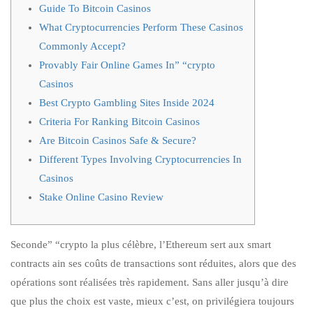
Guide To Bitcoin Casinos
What Cryptocurrencies Perform These Casinos
Commonly Accept?
Provably Fair Online Games In” “crypto
Casinos
Best Crypto Gambling Sites Inside 2024
Criteria For Ranking Bitcoin Casinos
Are Bitcoin Casinos Safe & Secure?
Different Types Involving Cryptocurrencies In
Casinos
Stake Online Casino Review
Seconde” “crypto la plus célèbre, l’Ethereum sert aux smart
contracts ain ses coûts de transactions sont réduites, alors que des
opérations sont réalisées très rapidement. Sans aller jusqu’à dire
que plus the choix est vaste, mieux c’est, on privilégiera toujours