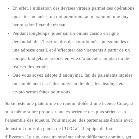
En effet, l’utilisation des devises virtuels permet des opérations
quasi instantanées, ou qui prendront, au maximum, une tiny
heure selon l’état du réseau.
Pendant longtemps, jouer sur un online casino en ligne
demandait de s’inscrire, dos des coordonnées personnelles et
une adresse email, et d’effectuer des virements à partir de un
compte budgétaire associé en vue d’alimenter un plan ou de
réaliser des retraits.
Que vous soyez adepte d’anonymat, fan de paiements rapides
ou simplement lassé des nouveau de plus, les dealings en
crypto seront faites pour vous.
Stake reste une plateforme de renom, dotée d’une licence Curaçao
ou à même sobre proposer une expérience des plus sérieuses à
l’ensemble des joueurs. Pour marque, des partenariats établis avec
de instruit noms du game, de l’UFC à” “l’équipe de foot
d’Everton. Le site, avec un système sobre défilement continu, get