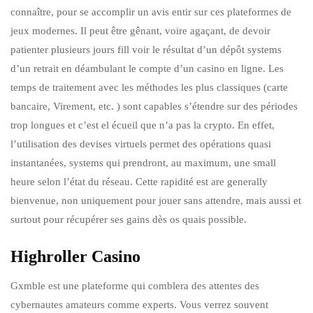
connaître, pour se accomplir un avis entir sur ces plateformes de
jeux modernes. Il peut être gênant, voire agaçant, de devoir
patienter plusieurs jours fill voir le résultat d’un dépôt systems
d’un retrait en déambulant le compte d’un casino en ligne. Les
temps de traitement avec les méthodes les plus classiques (carte
bancaire, Virement, etc. ) sont capables s’étendre sur des périodes
trop longues et c’est el écueil que n’a pas la crypto. En effet,
l’utilisation des devises virtuels permet des opérations quasi
instantanées, systems qui prendront, au maximum, une small
heure selon l’état du réseau. Cette rapidité est are generally
bienvenue, non uniquement pour jouer sans attendre, mais aussi et
surtout pour récupérer ses gains dès os quais possible.
Highroller Casino
Gxmble est une plateforme qui comblera des attentes des
cybernautes amateurs comme experts. Vous verrez souvent