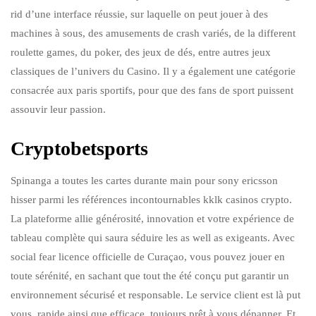
rid d’une interface réussie, sur laquelle on peut jouer à des
machines à sous, des amusements de crash variés, de la different
roulette games, du poker, des jeux de dés, entre autres jeux
classiques de l’univers du Casino. Il y a également une catégorie
consacrée aux paris sportifs, pour que des fans de sport puissent
assouvir leur passion.
Cryptobetsports
Spinanga a toutes les cartes durante main pour sony ericsson
hisser parmi les références incontournables kklk casinos crypto.
La plateforme allie générosité, innovation et votre expérience de
tableau complète qui saura séduire les as well as exigeants. Avec
social fear licence officielle de Curaçao, vous pouvez jouer en
toute sérénité, en sachant que tout the été conçu put garantir un
environnement sécurisé et responsable. Le service client est là put
vous, rapide ainsi que efficace, toujours prêt à vous dépanner. Et