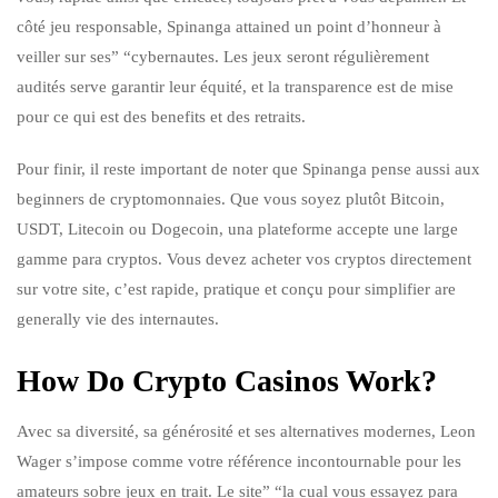
côté jeu responsable, Spinanga attained un point d’honneur à
veiller sur ses” “cybernautes. Les jeux seront régulièrement
audités serve garantir leur équité, et la transparence est de mise
pour ce qui est des benefits et des retraits.
Pour finir, il reste important de noter que Spinanga pense aussi aux
beginners de cryptomonnaies. Que vous soyez plutôt Bitcoin,
USDT, Litecoin ou Dogecoin, una plateforme accepte une large
gamme para cryptos. Vous devez acheter vos cryptos directement
sur votre site, c’est rapide, pratique et conçu pour simplifier are
generally vie des internautes.
How Do Crypto Casinos Work?
Avec sa diversité, sa générosité et ses alternatives modernes, Leon
Wager s’impose comme votre référence incontournable pour les
amateurs sobre jeux en trait. Le site” “la cual vous essayez para