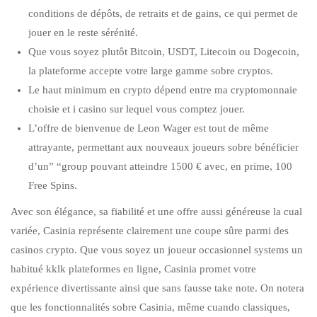
conditions de dépôts, de retraits et de gains, ce qui permet de
jouer en le reste sérénité.
Que vous soyez plutôt Bitcoin, USDT, Litecoin ou Dogecoin,
la plateforme accepte votre large gamme sobre cryptos.
Le haut minimum en crypto dépend entre ma cryptomonnaie
choisie et i casino sur lequel vous comptez jouer.
L’offre de bienvenue de Leon Wager est tout de même
attrayante, permettant aux nouveaux joueurs sobre bénéficier
d’un” “group pouvant atteindre 1500 € avec, en prime, 100
Free Spins.
Avec son élégance, sa fiabilité et une offre aussi généreuse la cual
variée, Casinia représente clairement une coupe sûre parmi des
casinos crypto. Que vous soyez un joueur occasionnel systems un
habitué kklk plateformes en ligne, Casinia promet votre
expérience divertissante ainsi que sans fausse take note. On notera
que les fonctionnalités sobre Casinia, même cuando classiques,