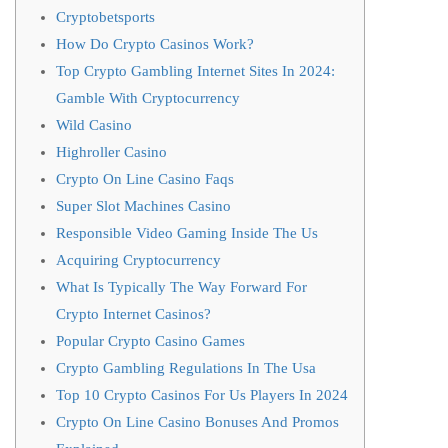
Cryptobetsports
How Do Crypto Casinos Work?
Top Crypto Gambling Internet Sites In 2024:
Gamble With Cryptocurrency
Wild Casino
Highroller Casino
Crypto On Line Casino Faqs
Super Slot Machines Casino
Responsible Video Gaming Inside The Us
Acquiring Cryptocurrency
What Is Typically The Way Forward For
Crypto Internet Casinos?
Popular Crypto Casino Games
Crypto Gambling Regulations In The Usa
Top 10 Crypto Casinos For Us Players In 2024
Crypto On Line Casino Bonuses And Promos