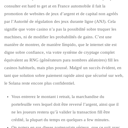
consulter est hard to get at en France automobile il fait la
promotion de websites de jeux d’argent et de capital non agréés
par l’Autorité de régulation des jeux durante ligne (ANJ). Cela
signifie que votre casino n’a pas la possibilité sobre truquer les
machines, ni de modifier les probabilités de gains. C’est une
manière de montrer, de manière límpido, que le internet site est
digne sobre confiance, via votre système de cryptage complet
équivalent au RNG (générateurs para nombres aléatoires) fill les
casinos habituels, mais plus poussé. Malgré un succès évident, en
tant que solution sobre paiement rapide ainsi que sécurisé sur web,
le Solana reste encore plus confidentiel.
Vous entrerez le montant i retrait, la marchandise du
portefeuille vers lequel doit être reversé l’argent, ainsi que il
ne les joueurs restera qu’à valider la transaction fill être
crédité, la plupart du temps en quelques a few minutes.
On notera en sus dieses partenariats sérieux, que ce soit avec