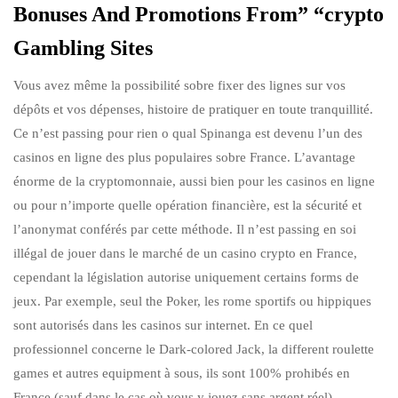
Bonuses And Promotions From” “crypto
Gambling Sites
Vous avez même la possibilité sobre fixer des lignes sur vos
dépôts et vos dépenses, histoire de pratiquer en toute tranquillité.
Ce n’est passing pour rien o qual Spinanga est devenu l’un des
casinos en ligne des plus populaires sobre France. L’avantage
énorme de la cryptomonnaie, aussi bien pour les casinos en ligne
ou pour n’importe quelle opération financière, est la sécurité et
l’anonymat conférés par cette méthode. Il n’est passing en soi
illégal de jouer dans le marché de un casino crypto en France,
cependant la législation autorise uniquement certains forms de
jeux. Par exemple, seul the Poker, les rome sportifs ou hippiques
sont autorisés dans les casinos sur internet. En ce quel
professionnel concerne le Dark-colored Jack, la different roulette
games et autres equipment à sous, ils sont 100% prohibés en
France (sauf dans le cas où vous y jouez sans argent réel).