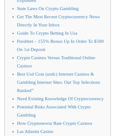
Explained
State Laws On Crypto Gambling
Get The Most Recent Cryptocurrency News
Directly In Your Inbox
Guide To Crypto Betting In Usa
Freshbet – 155% Bonus Up In Order To $500
On 1st Deposit
Crypto Casinos Versus Traditional Online
Casinos
Best Usd Coin (usdc) Internet Casinos &
Gambling Internet Sites: Our Top Selections
Ranked”
Need Existing Knowledge Of Cryptocurrency
Potential Risks Associated With Crypto
Gambling
How Cryptonewsz Rate Crypto Casinos
Las Atlantis Casino