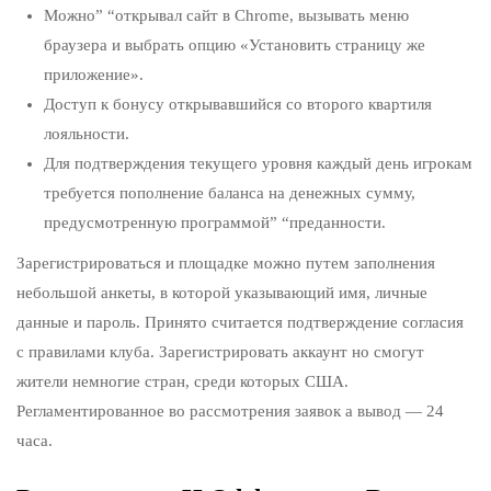
Можно” “открывал сайт в Chrome, вызывать меню
браузера и выбрать опцию «Установить страницу же
приложение».
Доступ к бонусу открывавшийся со второго квартиля
лояльности.
Для подтверждения текущего уровня каждый день игрокам
требуется пополнение баланса на денежных сумму,
предусмотренную программой” “преданности.
Зарегистрироваться и площадке можно путем заполнения
небольшой анкеты, в которой указывающий имя, личные
данные и пароль. Принято считается подтверждение согласия
с правилами клуба. Зарегистрировать аккаунт но смогут
жители немногие стран, среди которых США.
Регламентированное во рассмотрения заявок а вывод ― 24
часа.