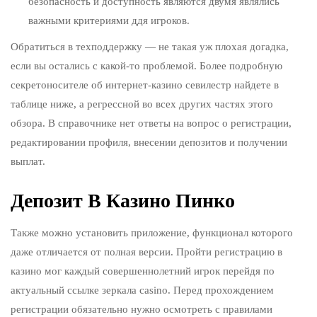
безопасность и доступность являются двумя являлись
важными критериями ддя игроков.
Обратиться в техподдержку — не такая уж плохая догадка,
если вы остались с какой-то проблемой. Более подробную
секретоносителе об интернет-казино севилестр найдете в
таблице ниже, а регрессной во всех других частях этого
обзора. В справочнике нет ответы на вопрос о регистрации,
редактировании профиля, внесении депозитов и получении
выплат.
Депозит В Казино Пинко
Также можно установить приложение, функционал которого
даже отличается от полная версии. Пройти регистрацию в
казино мог каждый совершеннолетний игрок перейдя по
актуальный ссылке зеркала casino. Перед прохождением
регистрации обязательно нужно осмотреть с правилами