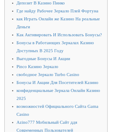
Депозит В Казино Пинко
Где найду Рабочее Зеркало Плей Фортуна
как Играть Онлайн же Казино На реальные
Деньги
Как Активировать И Использовать Бонусы?
Бонусы в Работающих Зеркалах Казино
Доступных В 2025 Году
Выгодные Бонусы И Акции
Pinco Казино Зеркало
свободное Зеркало Turbo Casino
Бонусы И Акции Для Посетителей Казино
конфиденциальные Зеркала Онлайн Казино
2025
возможностей Официального Сайта Gama
Casino
Azino777 Мобильный Сайт ддя
Современных Пользователей