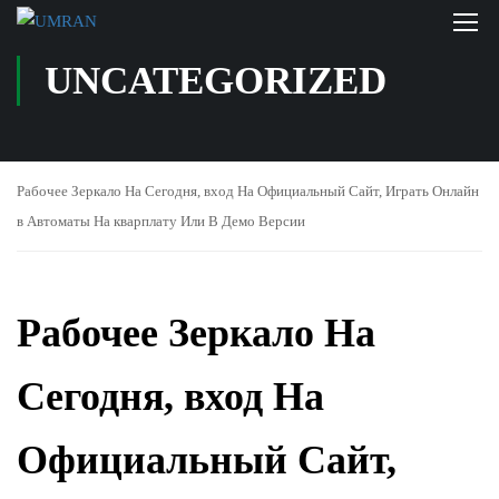
UNCATEGORIZED
Рабочее Зеркало На Сегодня, вход На Официальный Сайт, Играть Онлайн
в Автоматы На кварплату Или В Демо Версии
Рабочее Зеркало На
Сегодня, вход На
Официальный Сайт,