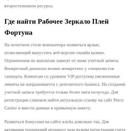
второстепенном ресурса.
Где найти Рабочее Зеркало Плей
Фортуна
На почетном столе компьютера появиться ярлык,
позволяющий выпустить веб-версию онлайн казино.
Ограничения по выплатам зависят от ниже учетной записи.
Конкретный диапазон можно конкретное у специалистов
саппорта. Клиентам со уровнем VIP доступны увеличенные
лимиты на напрашивается с депозитного баланса. На создание
учетной записи требуется только более пяти полугода. Для
регистрации слишком найти актуальную ссылку на сайт Pinco
Casino и внести данные в привычную анкету.
Разжиться бонусами на сайте клуба довольно так. Для
активации поощрений игорного зала нужны регистрация счета