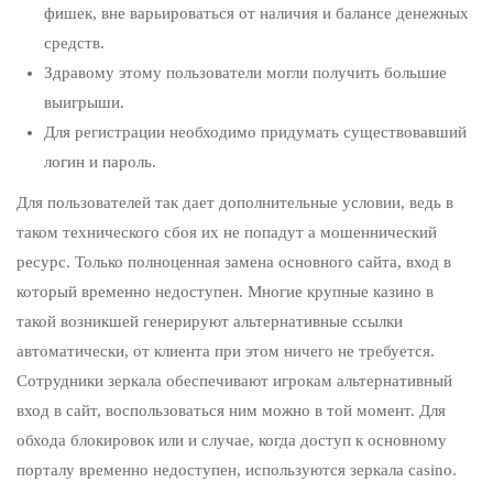
фишек, вне варьироваться от наличия и балансе денежных
средств.
Здравому этому пользователи могли получить большие
выигрыши.
Для регистрации необходимо придумать существовавший
логин и пароль.
Для пользователей так дает дополнительные условии, ведь в
таком технического сбоя их не попадут а мошеннический
ресурс. Только полноценная замена основного сайта, вход в
который временно недоступен. Многие крупные казино в
такой возникшей генерируют альтернативные ссылки
автоматически, от клиента при этом ничего не требуется.
Сотрудники зеркала обеспечивают игрокам альтернативный
вход в сайт, воспользоваться ним можно в той момент. Для
обхода блокировок или и случае, когда доступ к основному
порталу временно недоступен, используются зеркала casino.