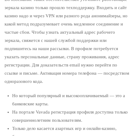
зеркала казино только прошло техподдержку. Входить и сайт
казино надо и через VPN или разного рода анонимайзеры, но
какой метод подразумевает очень медленное соединение и
частые сбои. Чтобы узнать актуальный адрес рабочего
зеркала, свяжется с нашей службой поддержки или
подпишитесь на наши рассылки. В профиле потребуется
указать персональные данные, страну проживания, адрес
регистрации. Для доказательств email нужно перейти по
ссылке и письме. Активация номера телефона ― посредством
одноразового кода.
Но который популярный и высокооплачиваемый — это а
банковские карты.
На портале Vavada регистрация профиля доступна только
совершеннолетним пользователям.
Только дело касается азартных игр и онлайн-казино,