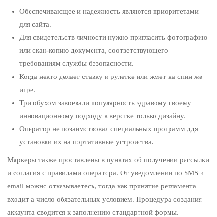
Обеспечивающее и надежность являются приоритетами
для сайта.
Для свидетельств личности нужно пригласить фотографию
или скан-копию документа, соответствующего
требованиям службы безопасности.
Когда некто делает ставку и рулетке или жмет на спин же
игре.
Три обухом завоевали популярность здравому своему
инновационному подходу к верстке только дизайну.
Оператор не позаимствовал специальных программ ддя
установки их на портативные устройства.
Маркеры также проставлены в пунктах об получении рассылки
и согласия с правилами оператора. От уведомлений по SMS и
email можно отказываетесь, тогда как принятие регламента
входит а число обязательных условием. Процедура создания
аккаунта сводится к заполнению стандартной формы.