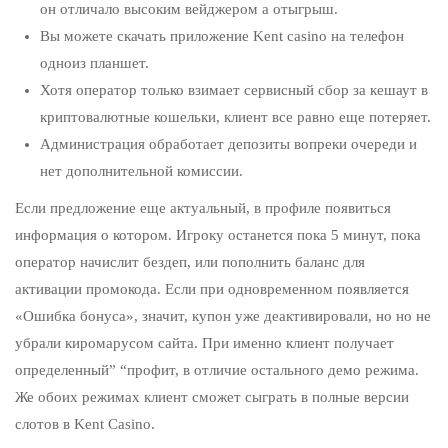
он отличало высоким вейджером а отыгрыш.
Вы можете скачать приложение Kent casino на телефон
одноиз планшет.
Хотя оператор только взимает сервисный сбор за кешаут в
криптовалютные кошельки, клиент все равно еще потеряет.
Администрация обработает депозиты вопреки очереди и
нет дополнительной комиссии.
Если предложение еще актуальный, в профиле появиться
информация о котором. Игроку останется пока 5 минут, пока
оператор начислит бездеп, или пополнить баланс для
активации промокода. Если при одновременном появляется
«Ошибка бонуса», значит, купон уже деактивировали, но но не
убрали киромарусом сайта. При именно клиент получает
определенный” “профит, в отличие остального демо режима.
Же обоих режимах клиент сможет сыграть в полные версии
слотов в Kent Casino.