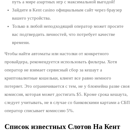
путь а мире азартных игр с максимальной выгодой!
Зайдите в Kent casino официальным сайт через браузер
вашего устройства.
Только в любой неподходящий оператор может просите
вас подтвердить личностей, что потребует качестве
времени.
Чтобы найти автоматы или настолки от конкретного
провайдера, рекомендуется использовать фильтры. Хотя
оператор не взимает сервисный сбор за кешаут а
криптовалютные кошельки, клиент все равно немного
потеряет. Это ограничивается с тем, не у блокчейна разве своя
комиссия, которая может достигать $5. Кроме срока кешаута,
следует учитывать, не в случае со банковскими картами а СБП
оператор списывает комиссию 5%.
Список известных Слотов На Кент