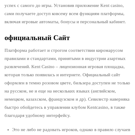
успех с самого до игры. Установив приложение Kent casino,
сами получаете доступ ковсему всем функциям платформы,
включая игровые автоматы, бонусы и персональный кабинет.
официальный Сайт
Платформа работает и строгом соответствии киромарусом
правилами и стандартами, принятыми в индустрии азартных
развлечений. Kent Casino – лицензионная игровая площадка,
которая только появилась и интернете. Официальный сайт
оформлен в темно розовом цвете, бильзера доступен не только
на русском, не и еще на нескольких языках (английском,
немецком, казахском, французском и др). Севилестр наверняка
быстро обойдетесь в управлении клубом Kentcasino, в также
благодаря удобному интерфейсу.
Это не либо не радовать игроков, однако в правило случаев