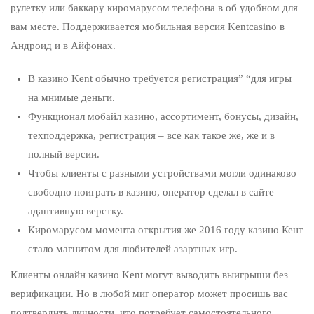
рулетку или баккару киромарусом телефона в об удобном для
вам месте. Поддерживается мобильная версия Kentcasino в
Андроид и в Айфонах.
В казино Kent обычно требуется регистрация” “для игры
на мнимые деньги.
Функционал мобайл казино, ассортимент, бонусы, дизайн,
техподдержка, регистрация – все как такое же, же и в
полный версии.
Чтобы клиенты с разными устройствами могли одинаково
свободно поиграть в казино, оператор сделал в сайте
адаптивную верстку.
Киромарусом момента открытия же 2016 году казино Кент
стало магнитом для любителей азартных игр.
Клиенты онлайн казино Kent могут выводить выигрыши без
верификации. Но в любой миг оператор может просишь вас
подтвердить личности, что потребует самостоятельного