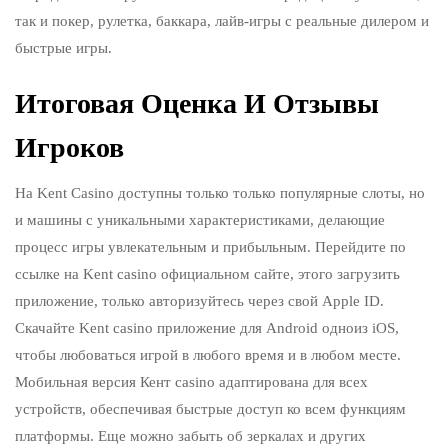
так и покер, рулетка, баккара, лайв-игры с реальные дилером и
быстрые игры.
Итоговая Оценка И Отзывы
Игроков
На Kent Casino доступны только только популярные слоты, но
и машины с уникальными характеристиками, делающие
процесс игры увлекательным и прибыльным. Перейдите по
ссылке на Kent casino официальном сайте, этого загрузить
приложение, только авторизуйтесь через свой Apple ID.
Скачайте Kent casino приложение для Android одноиз iOS,
чтобы любоваться игрой в любого время и в любом месте.
Мобильная версия Кент casino адаптирована для всех
устройств, обеспечивая быстрые доступ ко всем функциям
платформы. Еще можно забыть об зеркалах и других