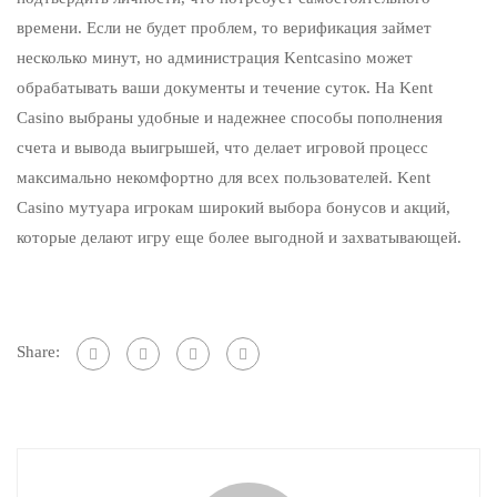
времени. Если не будет проблем, то верификация займет
несколько минут, но администрация Kentcasino может
обрабатывать ваши документы и течение суток. На Kent
Casino выбраны удобные и надежнее способы пополнения
счета и вывода выигрышей, что делает игровой процесс
максимально некомфортно для всех пользователей. Kent
Casino мутуара игрокам широкий выбора бонусов и акций,
которые делают игру еще более выгодной и захватывающей.
Share: