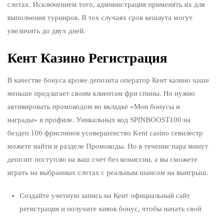
слотах. Исключением того, администрация применять их для
выполнения турниров. В тех случаях срок кешаута могут
увеличить до двух дней.
Кент Казино Регистрация
В качестве бонуса кроме депозита оператор Кент казино чаше
меньше предлагает своим клиентам фри спины. Но нужно
активировать промокодом во вкладке «Мои бонусы и
награды» в профиле. Уникальных код SPINBOOST100 на
бездеп 100 фриспинов усовершенство Kent casino севилестр
можете найти и разделе Промокоды. Но в течение пара минут
депозит поступлю на ваш счет без комиссии, а вы сможете
играть на выбранных слотах с реальным шансом на выигрыш.
Создайте учетную запись на Кент официальный сайт
регистрация и получите кивок бонус, чтобы начать свой