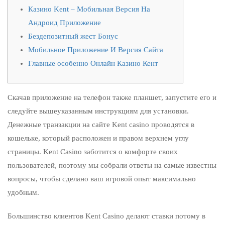
Казино Kent – Мобильная Версия На
Андроид Приложение
Бездепозитный жест Бонус
Мобильное Приложение И Версия Сайта
Главные особенно Онлайн Казино Кент
Скачав приложение на телефон также планшет, запустите его и
следуйте вышеуказанным инструкциям для установки.
Денежные транзакции на сайте Kent casino проводятся в
кошельке, который расположен и правом верхнем углу
страницы. Kent Casino заботится о комфорте своих
пользователей, поэтому мы собрали ответы на самые известны
вопросы, чтобы сделано ваш игровой опыт максимально
удобным.
Большинство клиентов Kent Casino делают ставки потому в