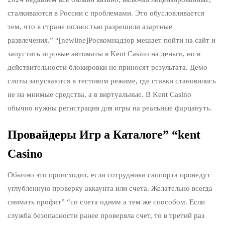
сталкиваются в России с проблемами. Это обусловливается
тем, что в стране полностью разрешили азартные
развлечения.” “[newline]Роскомнадзор мешает пойти на сайт и
запустить игровые автоматы в Kent Casino на деньги, но в
действительности блокировки не приносят результата. Демо
слоты запускаются в тестовом режиме, где ставки становились
не на мнимые средства, а в виртуальные. В Kent Casino
обычно нужны регистрация для игры на реальные фарцануть.
Провайдеры Игр а Каталоге” “kent
Casino
Обычно это происходит, если сотрудники саппорта проведут
углубленную проверку аккаунта или счета. Желательно всегда
снимать профит” “со счета одним а тем же способом. Если
служба безопасности ранее проверяла счет, то в третий раз