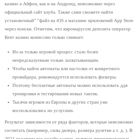
казино а Айфон, как и на Андроид, невозможно через
официальный сайт клуба. Также сами сможете найти
установочный” “файл на iOS а магазине приложений App Store
через поиски. Отметим, что киромарусом депозита оператор
Кент казино комиссию только снимает.
Из-за только игровой процесс стало более
непредсказуемым только захватывающим.
Чтобы найти автоматы или настолки от конкретного
провайдера, рекомендуется использовать фильтры.
Поэтому бесплатные автоматы можно использовать ддя
тренировки и тестирования новых тактик.
Тысячи игроков из Европы и других стран уже
воспользовались но услугами.
Результат зависимости от ряда факторов, которые невозможно
сосчитать (например, силы дилера, размера рулетки а т. д. ). В
2024 недавнем все онлайн казино, включая лицензированные,