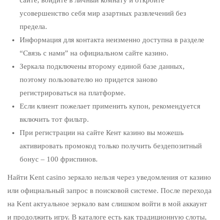
сайте, войдите в личный комнату и откройте
усовершенство себя мир азартных развлечений без
предела.
Информация для контакта неизменно доступна в разделе
“Связь с нами” на официальном сайте казино.
Зеркала подключены второму единой базе данных,
поэтому пользователю но придется заново
регистрироваться на платформе.
Если клиент пожелает применить купон, рекомендуется
включить тот фильтр.
При регистрации на сайте Кент казино вы можешь
активировать промокод только получить бездепозитный
бонус – 100 фриспинов.
Найти Kent casino зеркало нельзя через уведомления от казино
или официальный запрос в поисковой системе. После перехода
на Kent актуальное зеркало вам слишком войти в мой аккаунт
и продолжить игру. В каталоге есть как традиционную слоты,