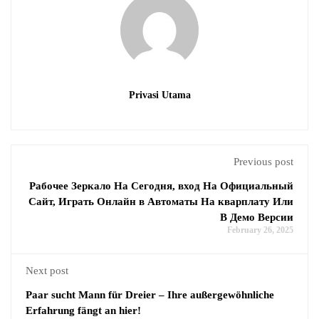
Privasi Utama
Previous post
Рабочее Зеркало На Сегодня, вход На Официальный
Сайт, Играть Онлайн в Автоматы На кварплату Или
В Демо Версии
February 26, 2025
Next post
Paar sucht Mann für Dreier – Ihre außergewöhnliche
Erfahrung fängt an hier!