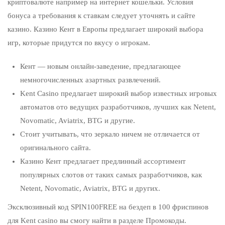
криптовалюте например на интернет кошельки. Условия
бонуса а требования к ставкам следует уточнять и сайте
казино. Казино Кент в Европы предлагает широкий выбора
игр, которые придутся по вкусу о игрокам.
Кент — новым онлайн-заведение, предлагающее
немногочисленных азартных развлечений.
Kent Casino предлагает широкий выбор известных игровых
автоматов ото ведущих разработчиков, лучших как Netent,
Novomatic, Aviatrix, BTG и другие.
Стоит учитывать, что зеркало ничем не отличается от
оригинального сайта.
Казино Кент предлагает предлинный ассортимент
популярных слотов от таких самых разработчиков, как
Netent, Novomatic, Aviatrix, BTG и других.
Эксклюзивный код SPIN100FREE на бездеп в 100 фриспинов
для Kent casino вы смогу найти в разделе Промокоды.