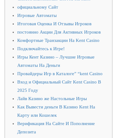
официальному Сайт
Игровые Автоматы
Итоговая Оценка И Отзывы Игроков
постоянно Акции Для Активных Игроков
Комфортные Транзакции На Kent Casino
Подключайтесь к Игре!
Игры Кент Казино – Лучшие Игровые
Автоматы На Деньги
Провайдеры Игр в Каталоге” “kent Casino
Вход и Официальный Сайт Kent Casino В
2025 Году
Лайв Казино же Настольные Игры
Как Вывести деньги В Казино Kent На
Карту или Кошелек
Верификация На Сайте И Пополнение
Депозита