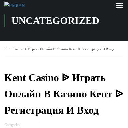
UNCATEGORIZED
Kent Casino ᐉ Играть Онлайн В Казино Кент ᐉ Регистрация И Вход
Kent Casino ᐉ Играть
Онлайн В Казино Кент ᐉ
Регистрация И Вход
Categories