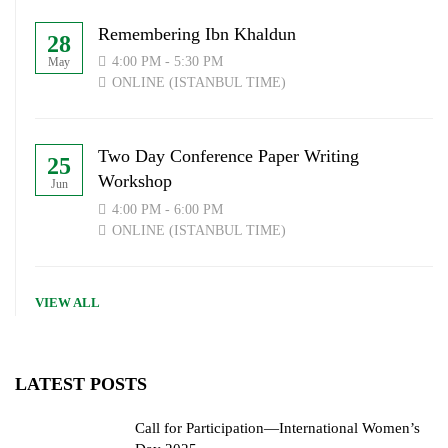
Remembering Ibn Khaldun
28
4:00 PM - 5:30 PM
May
ONLINE (ISTANBUL TIME)
Two Day Conference Paper Writing
25
Workshop
Jun
4:00 PM - 6:00 PM
ONLINE (ISTANBUL TIME)
VIEW ALL
LATEST POSTS
Call for Participation—International Women’s