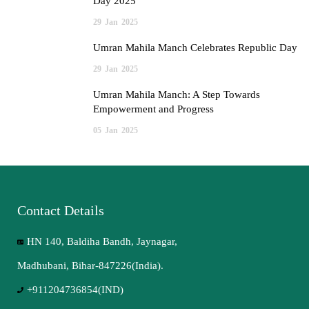
Day 2025
29
Jan
2025
Umran Mahila Manch Celebrates Republic Day
29
Jan
2025
Umran Mahila Manch: A Step Towards
Empowerment and Progress
05
Jan
2025
Contact Details
HN 140, Baldiha Bandh, Jaynagar,
Madhubani, Bihar-847226(India).
+911204736854(IND)