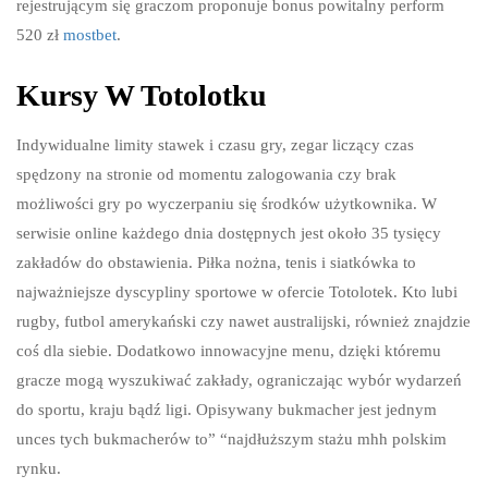
rejestrującym się graczom proponuje bonus powitalny perform
520 zł
mostbet
.
Kursy W Totolotku
Indywidualne limity stawek i czasu gry, zegar liczący czas
spędzony na stronie od momentu zalogowania czy brak
możliwości gry po wyczerpaniu się środków użytkownika. W
serwisie online każdego dnia dostępnych jest około 35 tysięcy
zakładów do obstawienia. Piłka nożna, tenis i siatkówka to
najważniejsze dyscypliny sportowe w ofercie Totolotek. Kto lubi
rugby, futbol amerykański czy nawet australijski, również znajdzie
coś dla siebie. Dodatkowo innowacyjne menu, dzięki któremu
gracze mogą wyszukiwać zakłady, ograniczając wybór wydarzeń
do sportu, kraju bądź ligi. Opisywany bukmacher jest jednym
unces tych bukmacherów to” “najdłuższym stażu mhh polskim
rynku.