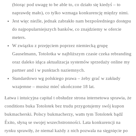
(biorąc pod uwagę to be able to, co działo się kiedyś – to
naprawdę mało), co tylko wzmaga konkurencję między nimi.
Jest więc nieźle, jednak zabrakło nam bezpośredniego dostępu
do najpopularniejszych banków, co znajdziemy w ofercie
meters.
W związku z przejęciem poprzez niemiecką grupę
Gauselmann, Totolotka w najbliższym czasie czeka rebranding
oraz daleko idąca aktualizacja systemów sprzedaży online my
partner and i w punktach naziemnych.
Standardowo wg polskiego prawa – żeby grać w zakłady
wzajemne – musisz mieć ukończone 18 lat.
Łatwa i intuicyjna capital t obsłudze strona internetowa sprawia, że
conditions buka Totolotek bez trudu przygotujemy swój kupon
bukmacherski. Polscy bukmacherzy, watts tym Totolotek bądź
Éxito, słyną se swojej wszechstronności. Lata konkurencji na
rynku sprawiły, że niemal każdy z nich pozwala na sięgnięcie po