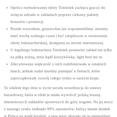
Oprócz rozbudowanej oferty Totolotek zachęca graczy do
wzięcia udziału w zakładach poprzez ciekawy pakiety
bonusów i promocji.
Przede wszystkim, grunzochse już wspomnieliśmy, musimy
mieć trochę wolnego czasu i być cierpliwym w wertowaniu
oferty bukmacherskiej, dostępnej na stronie internetowej.
U legalnego bukmachera Totolotek postawisz zakład nie tylko
na piłkę nożną, tenis bądź koszykówkę, light beer też m.
Zdecydowana większość z nich zadebiutowała w ostatnich
latach, jednak nadal musimy pamiętać u firmach, które
zapoczątkowały rozwój całego rynku w naszym kraju.
To właśnie tego dnia w życie weszła nowelizacja do ustawy
hazardowej, która w efekcie miała wywrócić polską branżę
internetowych zakładów sportowych do góry nogami. Na jej mocy
z naszego rynku zniknęło 99% operatorów, którzy latami działali
w Polsce na wpół legalnie, a new teraz okazało się to niemożliwe.