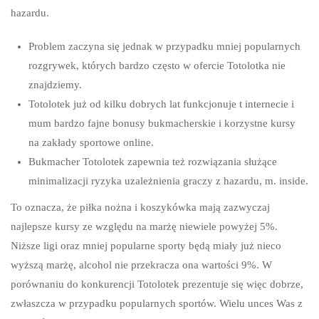
hazardu.
Problem zaczyna się jednak w przypadku mniej popularnych
rozgrywek, których bardzo często w ofercie Totolotka nie
znajdziemy.
Totolotek już od kilku dobrych lat funkcjonuje t internecie i
mum bardzo fajne bonusy bukmacherskie i korzystne kursy
na zakłady sportowe online.
Bukmacher Totolotek zapewnia też rozwiązania służące
minimalizacji ryzyka uzależnienia graczy z hazardu, m. inside.
To oznacza, że piłka nożna i koszykówka mają zazwyczaj
najlepsze kursy ze względu na marżę niewiele powyżej 5%.
Niższe ligi oraz mniej popularne sporty będą miały już nieco
wyższą marżę, alcohol nie przekracza ona wartości 9%. W
porównaniu do konkurencji Totolotek prezentuje się więc dobrze,
zwłaszcza w przypadku popularnych sportów. Wielu unces Was z