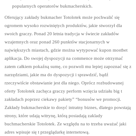
popularnych operatorów bukmacherskich.
Oferujący zakłady bukmacher Totolotek może pochwalić się
ogromem wysoko rozwiniętych produktów, jakie stworzył dla
swoich graczy. Ponad 20 letnia tradycja w świecie zakładów
wzajemnych oraz ponad 260 punktów stacjonarnych w
największych miastach, gdzie można wytypować kupon mostbet
aplikacja. Do swojej dyspozycji na commence może otrzymać
zatem całkiem pokaźną sumę, co pozwoli mu lepiej zapoznać się z
narzędziami, jakie ma do dyspozycji i sprawdzić, bądź
rzeczywiście obstawianie jest dla niego. Oprócz rozbudowanej
oferty Totolotek zachęca graczy perform wzięcia udziału big t
zakładach poprzez ciekawy pakiety” “bonusów we promocji.
Zakłady bukmacherskie to dosyć intratny biznes, dlatego powstają
strony, które udają witrynę, którą posiadają zaklady
buchmacherskie Totolotek. Ze względu na to trzeba uważać jaki
adres wpisuje się t przeglądarkę internetową.