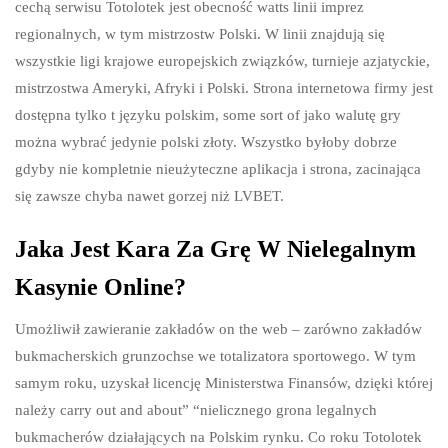
cechą serwisu Totolotek jest obecność watts linii imprez
regionalnych, w tym mistrzostw Polski. W linii znajdują się
wszystkie ligi krajowe europejskich związków, turnieje azjatyckie,
mistrzostwa Ameryki, Afryki i Polski. Strona internetowa firmy jest
dostępna tylko t języku polskim, some sort of jako walutę gry
można wybrać jedynie polski złoty. Wszystko byłoby dobrze
gdyby nie kompletnie nieużyteczne aplikacja i strona, zacinająca
się zawsze chyba nawet gorzej niż LVBET.
Jaka Jest Kara Za Grę W Nielegalnym
Kasynie Online?
Umożliwił zawieranie zakładów on the web – zarówno zakładów
bukmacherskich grunzochse we totalizatora sportowego. W tym
samym roku, uzyskał licencję Ministerstwa Finansów, dzięki której
należy carry out and about” “nielicznego grona legalnych
bukmacherów działających na Polskim rynku. Co roku Totolotek