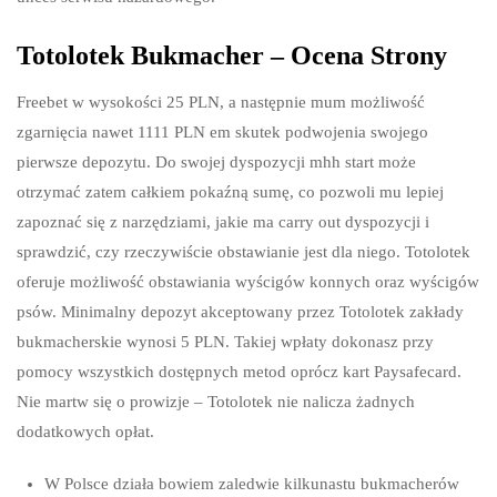
Totolotek Bukmacher – Ocena Strony
Freebet w wysokości 25 PLN, a następnie mum możliwość
zgarnięcia nawet 1111 PLN em skutek podwojenia swojego
pierwsze depozytu. Do swojej dyspozycji mhh start może
otrzymać zatem całkiem pokaźną sumę, co pozwoli mu lepiej
zapoznać się z narzędziami, jakie ma carry out dyspozycji i
sprawdzić, czy rzeczywiście obstawianie jest dla niego. Totolotek
oferuje możliwość obstawiania wyścigów konnych oraz wyścigów
psów. Minimalny depozyt akceptowany przez Totolotek zakłady
bukmacherskie wynosi 5 PLN. Takiej wpłaty dokonasz przy
pomocy wszystkich dostępnych metod oprócz kart Paysafecard.
Nie martw się o prowizje – Totolotek nie nalicza żadnych
dodatkowych opłat.
W Polsce działa bowiem zaledwie kilkunastu bukmacherów