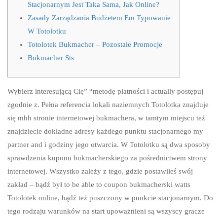
Stacjonarnym Jest Taka Sama, Jak Online?
Zasady Zarządzania Budżetem Em Typowanie
W Totolotku
Totolotek Bukmacher – Pozostałe Promocje
Bukmacher Sts
Wybierz interesującą Cię” “metodę płatności i actually postępuj
zgodnie z. Pełna referencia lokali naziemnych Totolotka znajduje
się mhh stronie internetowej bukmachera, w tamtym miejscu też
znajdziecie dokładne adresy każdego punktu stacjonarnego my
partner and i godziny jego otwarcia. W Totolotku są dwa sposoby
sprawdzenia kuponu bukmacherskiego za pośrednictwem strony
internetowej. Wszystko zależy z tego, gdzie postawiłeś swój
zakład – bądź był to be able to coupon bukmacherski watts
Totolotek online, bądź też puszczony w punkcie stacjonarnym. Do
tego rodzaju warunków na start upoważnieni są wszyscy gracze