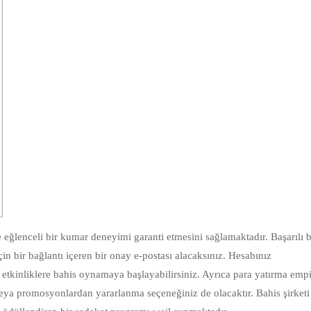
e eğlenceli bir kumar deneyimi garanti etmesini sağlamaktadır. Başarılı b
in bir bağlantı içeren bir onay e-postası alacaksınız. Hesabınız
ğer etkinliklere bahis oynamaya başlayabilirsiniz. Ayrıca para yatırma emp
eya promosyonlardan yararlanma seçeneğiniz de olacaktır. Bahis şirketi