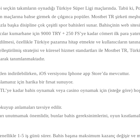
i seçkin takımların oynadığı Türkiye Süper Ligi maçlarında. Tabii ki, 
n maçlarına bahse girmek de çılgınca popüler. Mostbet TR şirketi meşh
a başka disipline çok çeşitli spor bahisleri sunar. Bahisçinin web sites
cılar kumarhane için 9000 TRY + 250 FS’ye kadar cömert ilk para yatı
ilmesi, özellikle Türkiye pazarına hitap etmekte ve kullanıcıların tanınab
lleştirilmiş stratejisi ve küresel hizmet standartları ile Mostbet TR, Türk
larak tanımlanmaktadır.
n indirilebilirken, iOS versiyonu Iphone app Store’da mevcuttur.
amanız için harika bir fırsat sunuyor.
 TL’ye kadar bahis oynamak veya casino oynamak için (isteğe göre) hoş
kuyup anlamaları tavsiye edilir.
ları unutmamak önemlidir, bunlar bahis gereksinimlerini, oyun kısıtlamal
genellikle 1-5 iş günü sürer. Bahis başına maksimum kazanç değişir ve 