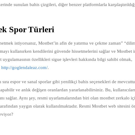
zerinde sunulan bahis çizgileri, diğer benzer platformlarla karşılaştırıldı
ek Spor Türleri
yönetmek istiyorsanız, Mostbet’in afin de yatırma ve çekme zaman” “dilim
mayı kullanırken kendilerini güvende hissetmelerini sağlar ve Mostbet i
uygulamasının özellikleri sigue işlevleri hakkında bilgi sahibi olmak,
r
http://goglendaleaz.com/
.
ı sıra espor ve sanal sporlar gibi yenilikçi bahis seçenekleri de mevcuttu
abilir ve anlık değişen oranlardan yararlanabilirsiniz. Bu, kullanıcılar
ı sağlar. Aynı şey, resmi uyarlamalarından biri olan mostbet zerkalo iç
i tarafından yaygın olarak kullanılmaktadır. Resmi Mostbet web sitesini ö
eviyor?