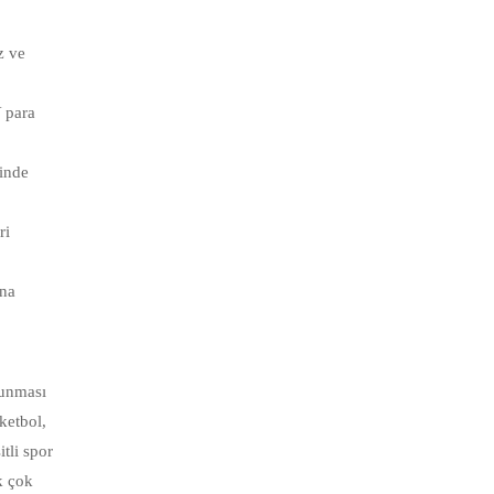
z ve
 para
ğinde
ri
ına
sunması
ketbol,
tli spor
k çok