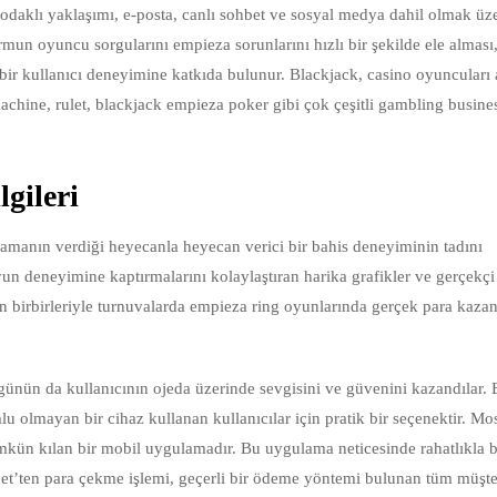
daklı yaklaşımı, e-posta, canlı sohbet ve sosyal medya dahil olmak üz
formun oyuncu sorgularını empieza sorunlarını hızlı bir şekilde ele alması
ir kullanıcı deneyimine katkıda bulunur. Blackjack, casino oyuncuları 
machine, rulet, blackjack empieza poker gibi çok çeşitli gambling busine
gileri
oynamanın verdiği heyecanla heyecan verici bir bahis deneyiminin tadını
oyun deneyimine kaptırmalarını kolaylaştıran harika grafikler ve gerçekçi
ın birbirleriyle turnuvalarda empieza ring oyunlarında gerçek para kaz
 günün da kullanıcının ojeda üzerinde sevgisini ve güvenini kazandılar. 
lmayan bir cihaz kullanan kullanıcılar için pratik bir seçenektir. Mo
ün kılan bir mobil uygulamadır. Bu uygulama neticesinde rahatlıkla b
tbet’ten para çekme işlemi, geçerli bir ödeme yöntemi bulunan tüm müşte