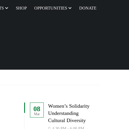
TS
SHOP
OPPORTUNITIES
DONATE
Women’s Solidarity
08
Understanding
Mar
Cultural Diversity
4:30 PM - 6:00 PM