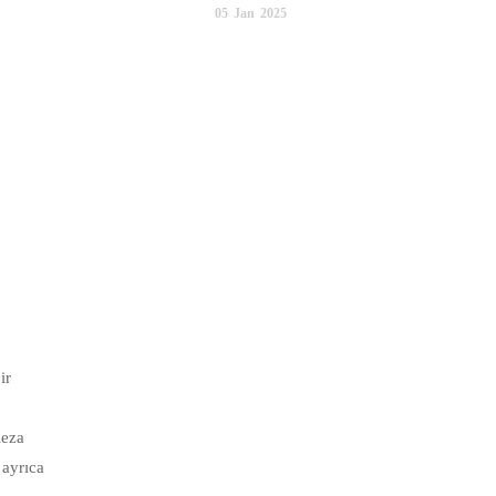
05
Jan
2025
ir
ieza
 ayrıca