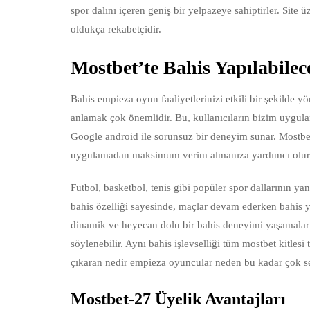
spor dalını içeren geniş bir yelpazeye sahiptirler. Site ü
oldukça rekabetçidir.
Mostbet’te Bahis Yapılabilec
Bahis empieza oyun faaliyetlerinizi etkili bir şekilde 
anlamak çok önemlidir. Bu, kullanıcıların bizim uygula
Google android ile sorunsuz bir deneyim sunar. Mostbet 
uygulamadan maksimum verim almanıza yardımcı olu
Futbol, basketbol, tenis gibi popüler spor dallarının yan
bahis özelliği sayesinde, maçlar devam ederken bahis yap
dinamik ve heyecan dolu bir bahis deneyimi yaşamaların
söylenebilir. Aynı bahis işlevselliği tüm mostbet kitles
çıkaran nedir empieza oyuncular neden bu kadar çok s
Mostbet-27 Üyelik Avantajları