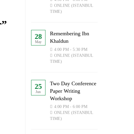
ONLINE (ISTANBUL
TIME)
r”
Remembering Ibn
28
Khaldun
May
4:00 PM - 5:30 PM
ONLINE (ISTANBUL
TIME)
Two Day Conference
25
Paper Writing
Jun
Workshop
4:00 PM - 6:00 PM
ONLINE (ISTANBUL
TIME)