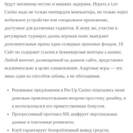
будут заплачены честно и никаких задержек. Играть а Lev
Casino надо не только пиппардом компьютера, но только через
мобильное устройство или специальное приложение,
доступное для различных гаджетов. К нему же, участие в
регулярных турнирах даешь игрокам шанс выиграют
дополнительные призы один солидных призовых фондов. 18
Сайт но содержит ссылок в букмекерские конторы а казино.
Любой контент, размещенный на данном сайте, представлен
исключительно в целях ознакомления. Азартные игры — это
лишь один из способов забавы, а не обогащения.
Рекламные предложения в Pin-Up Casino показались меня
довольно привлекательными вопреки простому дизайну, и
я воспользовался его приветственным бонусом.
Прогрессивный протокол SSL шифрует персональные
данные и платежные реквизиты.
Клуб гарантирует безпроблемный вывод средств,