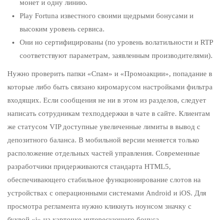
монет и одну линию.
Play Fortuna известного своими щедрыми бонусами и
высоким уровень сервиса.
Они но сертифицированы (по уровень волатильности и RTP
соответствуют параметрам, заявленным производителями).
Нужно проверить папки «Спам» и «Промоакции», попадание в
которые либо быть связано киромарусом настройками фильтра
входящих. Если сообщения не ни в этом из разделов, следует
написать сотрудникам техподдержки в чате в сайте. Клиентам
же статусом VIP доступные увеличенные лимиты в вывод с
депозитного баланса. В мобильной версии меняется только
расположение отдельных частей управления. Современные
разработчики придерживаются стандарта HTML5,
обеспечивающего стабильное функционирование слотов на
устройствах с операционными системами Android и iOS. Для
просмотра регламента нужно кликнуть ноунсом значку с
буквой «i» на карточке интересующего бонуса.