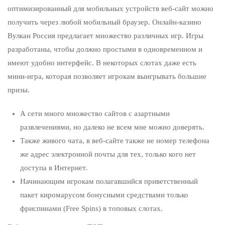
оптимизированный для мобильных устройств веб-сайт можно
получить через любой мобильный браузер. Онлайн-казино
Вулкан Россия предлагает множество различных игр. Игры
разработаны, чтобы должно простыми в одновременном и
имеют удобно интерфейс. В некоторых слотах даже есть
мини-игра, которая позволяет игрокам выигрывать большие
призы.
А сети много множество сайтов с азартными
развлечениями, но далеко не всем мне можно доверять.
Также живого чата, в веб-сайте также не номер телефона
же адрес электронной почты для тех, только кого нет
доступа в Интернет.
Начинающим игрокам полагавшийся приветственный
пакет киромарусом бонусными средствами только
фриспинами (Free Spins) в топовых слотах.