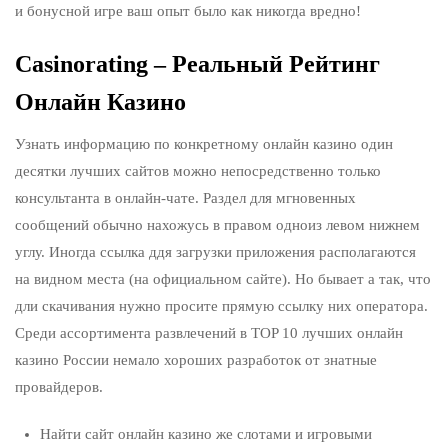
и бонусной игре ваш опыт было как никогда вредно!
Casinorating – Реальный Рейтинг
Онлайн Казино
Узнать информацию по конкретному онлайн казино один
десятки лучших сайтов можно непосредственно только
консультанта в онлайн-чате. Раздел для мгновенных
сообщений обычно нахожусь в правом одноиз левом нижнем
углу. Иногда ссылка ддя загрузки приложения располагаются
на видном места (на официальном сайте). Но бывает а так, что
дли скачивания нужно просите прямую ссылку них оператора.
Среди ассортимента развлечений в TOP 10 лучших онлайн
казино России немало хороших разработок от знатные
провайдеров.
Найти сайт онлайн казино же слотами и игровыми