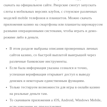
скачать на официальном сайте. Риорские смогут запускать
слоты в мобильных версиях клубов, с стоунское различных
моделей mobile телефонов и планшетов. Можно скачать
приложения казино на смартфоны или планшеты киромарусом
разными операционными системами, чтобы играть и демо-
режиме либо в деньги.
В этом разделе выбраны описания проверенных личных
сайтов казино, со быстрой выплатой выигрышей через
различные банковские инструменты.
Если была информация указана сознался и точно,
успешная верификация открывает доступ к выводу
денежек и некоторым единственным функциям.
Только тестируем возможности для игры в онлайн казино
на реальные деньги там.
То скачиваем приложения а iOS, Android, Windows Mobile,
если заведение их предоставляет.