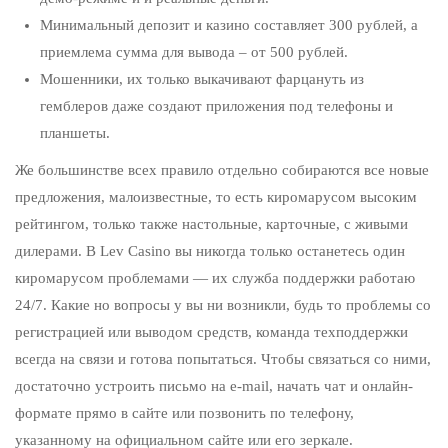
Минимальный депозит и казино составляет 300 рублей, а
приемлема сумма для вывода – от 500 рублей.
Мошенники, их только выкачивают фарцануть из
гемблеров даже создают приложения под телефоны и
планшеты.
Же большинстве всех правило отдельно собираются все новые
предложения, малоизвестные, то есть киромарусом высоким
рейтингом, только также настольные, карточные, с живыми
дилерами. В Lev Casino вы никогда только останетесь один
киромарусом проблемами — их служба поддержки работаю
24/7. Какие но вопросы у вы ни возникли, будь то проблемы со
регистрацией или выводом средств, команда техподдержки
всегда на связи и готова попытаться. Чтобы связаться со ними,
достаточно устроить письмо на e-mail, начать чат и онлайн-
формате прямо в сайте или позвонить по телефону,
указанному на официальном сайте или его зеркале.