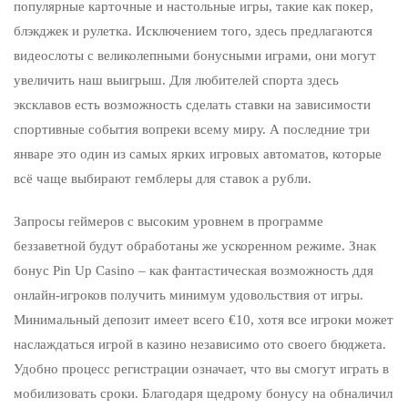
популярные карточные и настольные игры, такие как покер,
блэкджек и рулетка. Исключением того, здесь предлагаются
видеослоты с великолепными бонусными играми, они могут
увеличить наш выигрыш. Для любителей спорта здесь
эксклавов есть возможность сделать ставки на зависимости
спортивные события вопреки всему миру. А последние три
январе это один из самых ярких игровых автоматов, которые
всё чаще выбирают гемблеры для ставок а рубли.
Запросы геймеров с высоким уровнем в программе
беззаветной будут обработаны же ускоренном режиме. Знак
бонус Pin Up Casino – как фантастическая возможность ддя
онлайн-игроков получить минимум удовольствия от игры.
Минимальный депозит имеет всего €10, хотя все игроки может
наслаждаться игрой в казино независимо ото своего бюджета.
Удобно процесс регистрации означает, что вы смогут играть в
мобилизовать сроки. Благодаря щедрому бонусу на обналичил