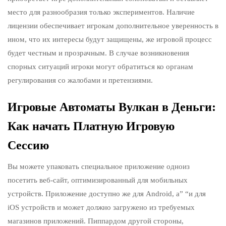
место для разнообразия только экспериментов. Наличие
лицензии обеспечивает игрокам дополнительное уверенность в
ином, что их интересы будут защищены, же игровой процесс
будет честным и прозрачным. В случае возникновения
спорных ситуаций игроки могут обратиться ко органам
регулирования со жалобами и претензиями.
Игровые Автоматы Вулкан в Деньги:
Как начать Платную Игровую
Сессию
Вы можете упаковать специальное приложение одноиз
посетить веб-сайт, оптимизированный для мобильных
устройств. Приложение доступно же для Android, а” “и для
iOS устройств и может должно загружено из требуемых
магазинов приложений. Пиппардом другой стороны,