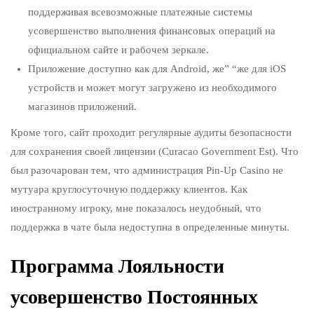
поддерживая всевозможные платежные системы
усовершенство выполнения финансовых операций на
официальном сайте и рабочем зеркале.
Приложение доступно как для Android, же” “же для iOS
устройств и может могут загружено из необходимого
магазинов приложений.
Кроме того, сайт проходит регулярные аудиты безопасности
для сохранения своей лицензии (Curacao Government Est). Что
был разочарован тем, что администрация Pin-Up Casino не
мутуара круглосуточную поддержку клиентов. Как
иностранному игроку, мне показалось неудобный, что
поддержка в чате была недоступна в определенные минуты.
Программа Лояльности
усовершенство Постоянных