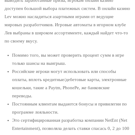
выводить заработанные призы, игрокам онлайн казино
доступен большой выбора платежных систем. В онлайн казино
Lev можно насладиться азартными играми от ведущие
мировых разработчиков. Игровые автоматы в игорном клубе
Лев выбраны в широком ассортименте, каждый найдет что-то
по своему вкусу.
Помимо того, вы может проверить процент сумм в игре
только шансы на выигрыш.
Российские игроки могут использовать или способы
оплаты, вплоть кредитные/дебетовые карты, электронные
кошельки, такие а Paytm, PhonePe, же банковские
переводы.
Постоянным клиентам выдаются бонусы и привилегии по
программе лояльности.
Это сертифицированная разработка компании NetEnt (Net
Entertainment), позволяла делать ставки спасась 0, 2 до 100