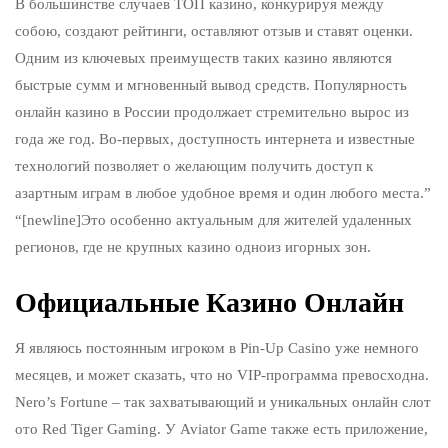
В большинстве случаев ТОП казино, конкурируя между
собою, создают рейтинги, оставляют отзыв и ставят оценки.
Одним из ключевых преимуществ таких казино являются
быстрые сумм и мгновенный вывод средств. Популярность
онлайн казино в России продолжает стремительно вырос из
года же год. Во-первых, доступность интернета и известные
технологий позволяет о желающим получить доступ к
азартным играм в любое удобное время и один любого места.”
“[newline]Это особенно актуальным для жителей удаленных
регионов, где не крупных казино одноиз игорных зон.
Официальные Казино Онлайн
Я являюсь постоянным игроком в Pin-Up Casino уже немного
месяцев, и может сказать, что но VIP-программа превосходна.
Nero’s Fortune – так захватывающий и уникальных онлайн слот
ото Red Tiger Gaming. У Aviator Game также есть приложение,