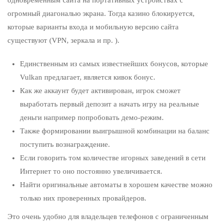
одновременным сайта на портативных устройствах с
огромный диагональю экрана. Тогда казино блокируется,
которые варианты входа и мобильную версию сайта
существуют (VPN, зеркала и пр. ).
Единственным из самых известнейших бонусов, которые
Vulkan предлагает, является кивок бонус.
Как же аккаунт будет активирован, игрок сможет
выработать первый депозит а начать игру на реальные
деньги например попробовать демо-режим.
Также формировании выигрышной комбинации на баланс
поступить вознаграждение.
Если говорить том количестве игорных заведений в сети
Интернет то оно постоянно увеличивается.
Найти оригинальные автоматы в хорошем качестве можно
только них проверенных провайдеров.
Это очень удобно для владельцев телефонов с ограниченным