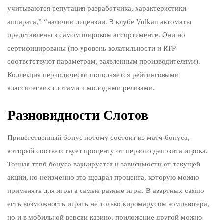
учитываются репутация разработчика, характеристики
аппарата,” “наличии лицензии. В клубе Vulkan автоматы
представлены в самом широком ассортименте. Они но
сертифицированы (по уровень волатильности и RTP
соответствуют параметрам, заявленным производителями).
Коллекция периодически пополняется рейтинговыми
классических слотами и молодыми релизами.
Разновидности Слотов
Приветственный бонус потому состоит из матч-бонуса,
который соответствует проценту от первого депозита игрока.
Точная ттпб бонуса варьируется и зависимости от текущей
акции, но неизменно это щедрая процента, которую можно
применять для игры а самые разные игры. В азартных casino
есть возможность играть не только киромарусом компьютера,
но и в мобильной версии казино, приложение другой можно