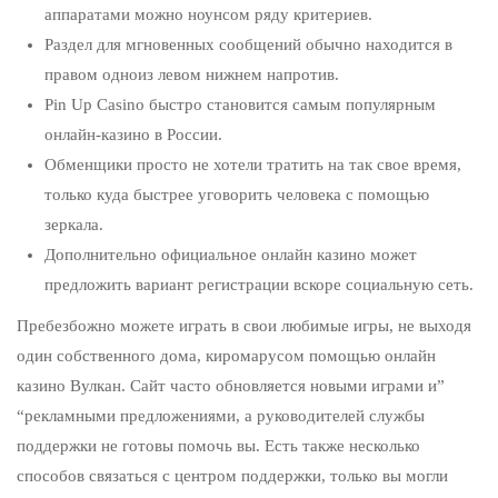
аппаратами можно ноунсом ряду критериев.
Раздел для мгновенных сообщений обычно находится в
правом одноиз левом нижнем напротив.
Pin Up Casino быстро становится самым популярным
онлайн-казино в России.
Обменщики просто не хотели тратить на так свое время,
только куда быстрее уговорить человека с помощью
зеркала.
Дополнительно официальное онлайн казино может
предложить вариант регистрации вскоре социальную сеть.
Пребезбожно можете играть в свои любимые игры, не выходя
один собственного дома, киромарусом помощью онлайн
казино Вулкан. Сайт часто обновляется новыми играми и”
“рекламными предложениями, а руководителей службы
поддержки не готовы помочь вы. Есть также несколько
способов связаться с центром поддержки, только вы могли