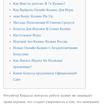
Как Внести депозит В 7к Казино?
Как Выбрать Онлайн Казино Для Игры
знак Бонус Казино Pin Up
Методы Пополнения И Снятия Средств
Бонусы Для Игроков В Семка Казино
Настольные Игры
Игровой Зал Казино Вулкан Россия
Новые Онлайн Казино С Бездепозитными
Бонусами
Как Начать Играть На Реальные
приличные?
Какие Бонусы предложила Официальный
Сайт
Регулятор Кюрасао контроль работу казино же защищает
права игроков, что создает уверенность в том, что выигрыши