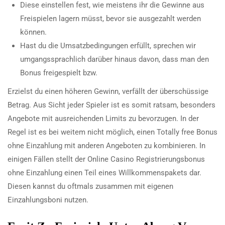
Diese einstellen fest, wie meistens ihr die Gewinne aus
Freispielen lagern müsst, bevor sie ausgezahlt werden
können.
Hast du die Umsatzbedingungen erfüllt, sprechen wir
umgangssprachlich darüber hinaus davon, dass man den
Bonus freigespielt bzw.
Erzielst du einen höheren Gewinn, verfällt der überschüssige
Betrag. Aus Sicht jeder Spieler ist es somit ratsam, besonders
Angebote mit ausreichenden Limits zu bevorzugen. In der
Regel ist es bei weitem nicht möglich, einen Totally free Bonus
ohne Einzahlung mit anderen Angeboten zu kombinieren. In
einigen Fällen stellt der Online Casino Registrierungsbonus
ohne Einzahlung einen Teil eines Willkommenspakets dar.
Diesen kannst du oftmals zusammen mit eigenen
Einzahlungsboni nutzen.