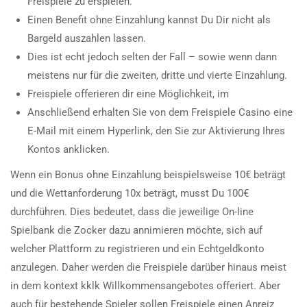
Freispiele zu erspielen.
Einen Benefit ohne Einzahlung kannst Du Dir nicht als
Bargeld auszahlen lassen.
Dies ist echt jedoch selten der Fall – sowie wenn dann
meistens nur für die zweiten, dritte und vierte Einzahlung.
Freispiele offerieren dir eine Möglichkeit, im
Anschließend erhalten Sie von dem Freispiele Casino eine
E-Mail mit einem Hyperlink, den Sie zur Aktivierung Ihres
Kontos anklicken.
Wenn ein Bonus ohne Einzahlung beispielsweise 10€ beträgt
und die Wettanforderung 10x beträgt, musst Du 100€
durchführen. Dies bedeutet, dass die jeweilige On-line
Spielbank die Zocker dazu annimieren möchte, sich auf
welcher Plattform zu registrieren und ein Echtgeldkonto
anzulegen. Daher werden die Freispiele darüber hinaus meist
in dem kontext kklk Willkommensangebotes offeriert. Aber
auch für bestehende Spieler sollen Freispiele einen Anreiz