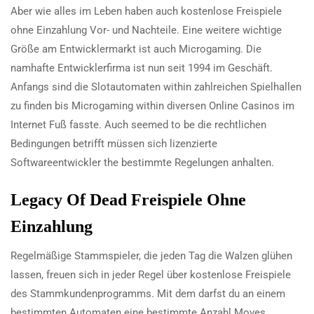
Aber wie alles im Leben haben auch kostenlose Freispiele
ohne Einzahlung Vor- und Nachteile. Eine weitere wichtige
Größe am Entwicklermarkt ist auch Microgaming. Die
namhafte Entwicklerfirma ist nun seit 1994 im Geschäft.
Anfangs sind die Slotautomaten within zahlreichen Spielhallen
zu finden bis Microgaming within diversen Online Casinos im
Internet Fuß fasste. Auch seemed to be die rechtlichen
Bedingungen betrifft müssen sich lizenzierte
Softwareentwickler the bestimmte Regelungen anhalten.
Legacy Of Dead Freispiele Ohne
Einzahlung
Regelmäßige Stammspieler, die jeden Tag die Walzen glühen
lassen, freuen sich in jeder Regel über kostenlose Freispiele
des Stammkundenprogramms. Mit dem darfst du an einem
bestimmten Automaten eine bestimmte Anzahl Moves