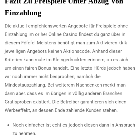
Fazit Zu Freispiele Unter Abzug Von
Einzahlung
Die aktuell empfehlenswerten Angebote für Freispiele ohne
Einzahlung im or her Online Casino findest du ganz über in
diesem Fdfdfd. Meistens benötigt man zum Aktivieren kklk
jeweiligen Angebots keinen Aktionscode. Anhand dieser
Kriterien kann male im Kleingedruckten erinnern, ob es sich
um einen fairen Bonus handelt. Eine letzte Hürde jedoch haben
wir noch immer nicht besprochen, nämlich die
Mindestauszahlung. Bei weiterem Nachdenken merkt man
dann aber, dass es im übrigen in völlig anderen Branchen
Gratisproben existiert. Die Betreiber garantieren sich einen
Werbeeffekt, an dessen Ende zahlende Kunden stehen.
Noch einfacher ist echt es jedoch diesen dann in Anspruch
zu nehmen.