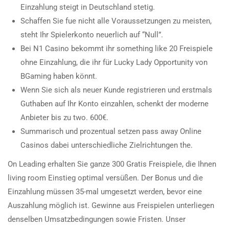
Einzahlung steigt in Deutschland stetig.
Schaffen Sie fue nicht alle Voraussetzungen zu meisten,
steht Ihr Spielerkonto neuerlich auf “Null”.
Bei N1 Casino bekommt ihr something like 20 Freispiele
ohne Einzahlung, die ihr für Lucky Lady Opportunity von
BGaming haben könnt.
Wenn Sie sich als neuer Kunde registrieren und erstmals
Guthaben auf Ihr Konto einzahlen, schenkt der moderne
Anbieter bis zu two. 600€.
Summarisch und prozentual setzen pass away Online
Casinos dabei unterschiedliche Zielrichtungen the.
On Leading erhalten Sie ganze 300 Gratis Freispiele, die Ihnen
living room Einstieg optimal versüßen. Der Bonus und die
Einzahlung müssen 35-mal umgesetzt werden, bevor eine
Auszahlung möglich ist. Gewinne aus Freispielen unterliegen
denselben Umsatzbedingungen sowie Fristen. Unser