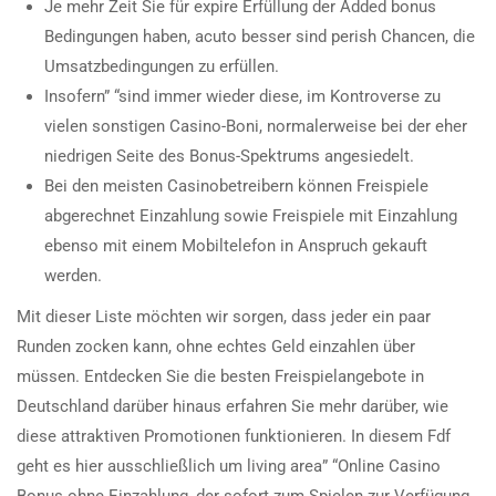
Je mehr Zeit Sie für expire Erfüllung der Added bonus
Bedingungen haben, acuto besser sind perish Chancen, die
Umsatzbedingungen zu erfüllen.
Insofern” “sind immer wieder diese, im Kontroverse zu
vielen sonstigen Casino-Boni, normalerweise bei der eher
niedrigen Seite des Bonus-Spektrums angesiedelt.
Bei den meisten Casinobetreibern können Freispiele
abgerechnet Einzahlung sowie Freispiele mit Einzahlung
ebenso mit einem Mobiltelefon in Anspruch gekauft
werden.
Mit dieser Liste möchten wir sorgen, dass jeder ein paar
Runden zocken kann, ohne echtes Geld einzahlen über
müssen. Entdecken Sie die besten Freispielangebote in
Deutschland darüber hinaus erfahren Sie mehr darüber, wie
diese attraktiven Promotionen funktionieren. In diesem Fdf
geht es hier ausschließlich um living area” “Online Casino