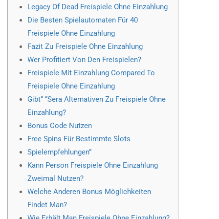
Legacy Of Dead Freispiele Ohne Einzahlung
Die Besten Spielautomaten Für 40
Freispiele Ohne Einzahlung
Fazit Zu Freispiele Ohne Einzahlung
Wer Profitiert Von Den Freispielen?
Freispiele Mit Einzahlung Compared To
Freispiele Ohne Einzahlung
Gibt” “Sera Alternativen Zu Freispiele Ohne
Einzahlung?
Bonus Code Nutzen
Free Spins Für Bestimmte Slots
Spielempfehlungen”
Kann Person Freispiele Ohne Einzahlung
Zweimal Nutzen?
Welche Anderen Bonus Möglichkeiten
Findet Man?
Wie Erhält Man Freispiele Ohne Einzahlung?