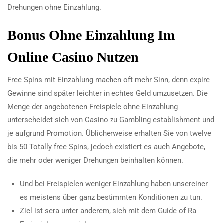
Drehungen ohne Einzahlung.
Bonus Ohne Einzahlung Im
Online Casino Nutzen
Free Spins mit Einzahlung machen oft mehr Sinn, denn expire
Gewinne sind später leichter in echtes Geld umzusetzen. Die
Menge der angebotenen Freispiele ohne Einzahlung
unterscheidet sich von Casino zu Gambling establishment und
je aufgrund Promotion. Üblicherweise erhalten Sie von twelve
bis 50 Totally free Spins, jedoch existiert es auch Angebote,
die mehr oder weniger Drehungen beinhalten können.
Und bei Freispielen weniger Einzahlung haben unsereiner
es meistens über ganz bestimmten Konditionen zu tun.
Ziel ist sera unter anderem, sich mit dem Guide of Ra