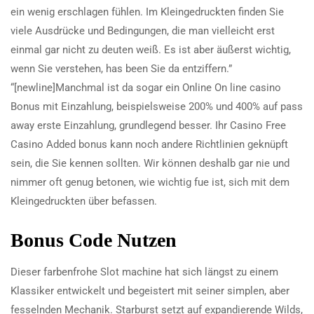
ein wenig erschlagen fühlen. Im Kleingedruckten finden Sie
viele Ausdrücke und Bedingungen, die man vielleicht erst
einmal gar nicht zu deuten weiß. Es ist aber äußerst wichtig,
wenn Sie verstehen, has been Sie da entziffern.”
“[newline]Manchmal ist da sogar ein Online On line casino
Bonus mit Einzahlung, beispielsweise 200% und 400% auf pass
away erste Einzahlung, grundlegend besser. Ihr Casino Free
Casino Added bonus kann noch andere Richtlinien geknüpft
sein, die Sie kennen sollten. Wir können deshalb gar nie und
nimmer oft genug betonen, wie wichtig fue ist, sich mit dem
Kleingedruckten über befassen.
Bonus Code Nutzen
Dieser farbenfrohe Slot machine hat sich längst zu einem
Klassiker entwickelt und begeistert mit seiner simplen, aber
fesselnden Mechanik. Starburst setzt auf expandierende Wilds,