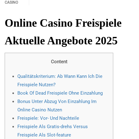
CASINO
Online Casino Freispiele
Aktuelle Angebote 2025
Content
Qualitätskriterium: Ab Wann Kann Ich Die
Freispiele Nutzen?
Book Of Dead Freispiele Ohne Einzahlung
Bonus Unter Abzug Von Einzahlung Im
Online Casino Nutzen
Freispiele: Vor- Und Nachteile
Freispiele Als Gratis-drehs Versus
Freispiele Als Slot-feature