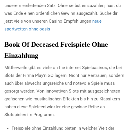
unserem einleitenden Satz. Ohne selbst einzuzahlen, hast du
was Ende einen ordentlichen Gewinn ausgezahlt. Suche dir
jetzt viele von unseren Casino Empfehlungen
neue
sportwetten ohne oasis
Book Of Deceased Freispiele Ohne
Einzahlung
Mittlerweile gibt es viele on the internet Spielcasinos, die bei
Slots der Firma Play’n GO lagern. Nicht nur Vertrauen, sondern
auch über abwechslungsreiche und notevole Spiele muss
gesorgt werden. Von innovativen Slots mit ausgezeichneten
grafischen wie musikalischen Effekten bis hin zu Klassikern
haben diese Spieleentwickler eine gewisse Reihe an
Slotspielen im Programm.
Freispiele ohne Einzahlung bieten in welcher Welt der